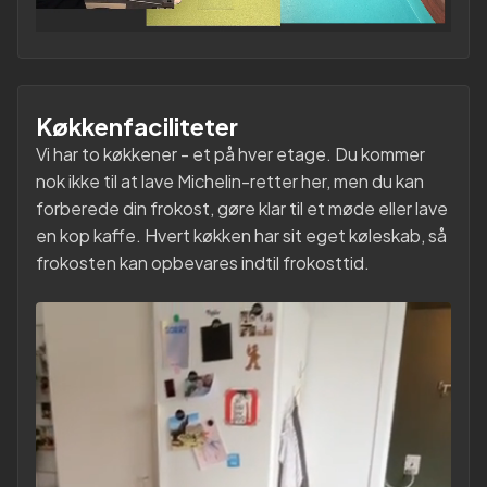
Køkkenfaciliteter
Vi har to køkkener - et på hver etage. Du kommer
nok ikke til at lave Michelin-retter her, men du kan
forberede din frokost, gøre klar til et møde eller lave
en kop kaffe. Hvert køkken har sit eget køleskab, så
frokosten kan opbevares indtil frokosttid.