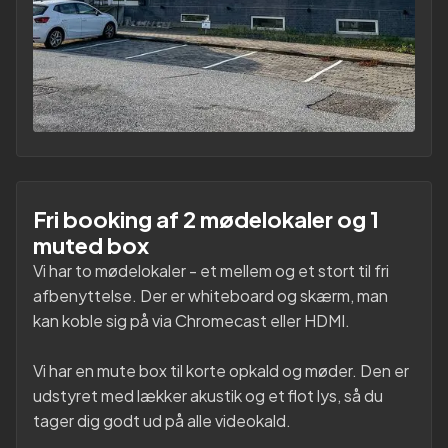
Fri booking af 2 mødelokaler og 1
muted box
Vi har to mødelokaler - et mellem og et stort til fri
afbenyttelse. Der er whiteboard og skærm, man
kan koble sig på via Chromecast eller HDMI.
Vi har en mute box til korte opkald og møder. Den er
udstyret med lækker akustik og et flot lys, så du
tager dig godt ud på alle videokald.