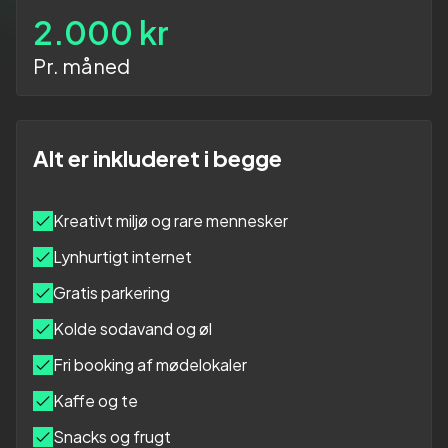
2.000 kr
Pr. måned
Alt er inkluderet i begge
Kreativt miljø og rare mennesker
Lynhurtigt internet
Gratis parkering
Kolde sodavand og øl
Fri booking af mødelokaler
Kaffe og te
Snacks og frugt